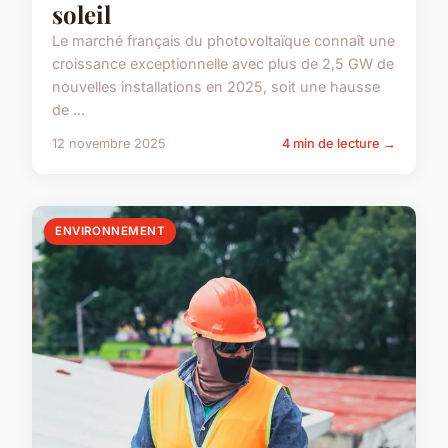
soleil
Le marché français du photovoltaïque connaît une
croissance exceptionnelle avec plus de 2,5 GW de
nouvelles installations en 2025, soit une hausse
de ...
12 novembre 2025
4 min de lecture →
ENVIRONNEMENT