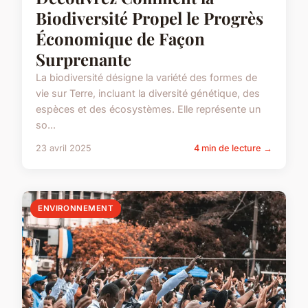
Biodiversité Propel le Progrès
Économique de Façon
Surprenante
La biodiversité désigne la variété des formes de
vie sur Terre, incluant la diversité génétique, des
espèces et des écosystèmes. Elle représente un
so...
23 avril 2025
4 min de lecture →
ENVIRONNEMENT